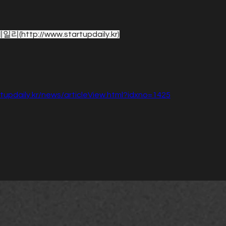
데일리(
http://www.startupdaily.kr
)
rtupdaily.kr/news/articleView.html?idxno=1425