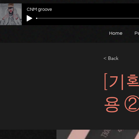
CNM groove
Home
P
< Back
[기
용 